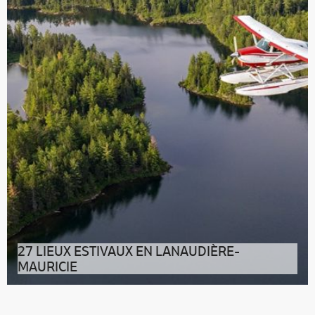
27 LIEUX ESTIVAUX EN LANAUDIÈRE-
MAURICIE
01. TRès ACCUEILLANT, TRès TROIS-RIVIÈRES ! À mi-