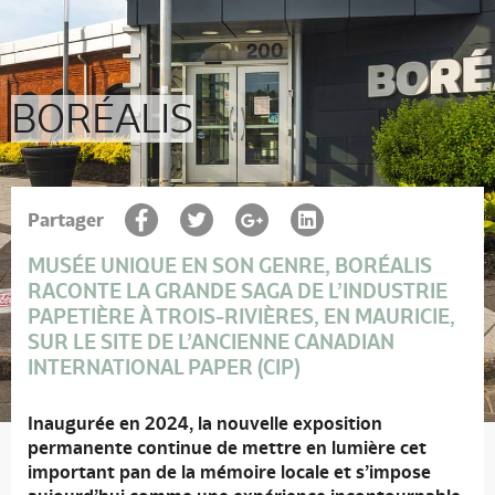
BORÉALIS
Partager
MUSÉE UNIQUE EN SON GENRE, BORÉALIS
RACONTE LA GRANDE SAGA DE L’INDUSTRIE
PAPETIÈRE À TROIS-RIVIÈRES, EN MAURICIE,
SUR LE SITE DE L’ANCIENNE CANADIAN
INTERNATIONAL PAPER (CIP)
Inaugurée en 2024, la nouvelle exposition
permanente continue de mettre en lumière cet
important pan de la mémoire locale et s’impose