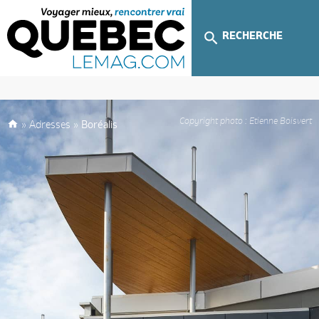
RECHERCHE
Copyright photo : Etienne Boisvert
»
Adresses
»
Boréalis