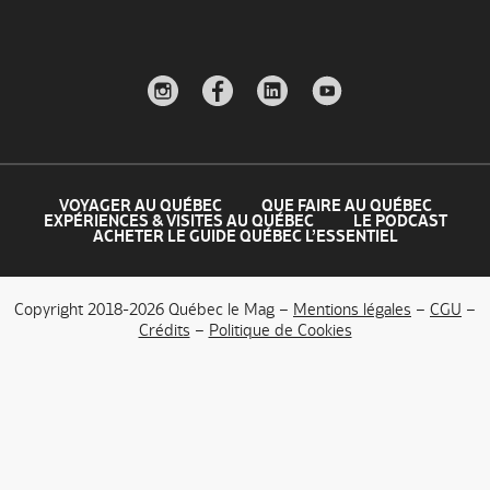
VOYAGER AU QUÉBEC
QUE FAIRE AU QUÉBEC
EXPÉRIENCES & VISITES AU QUÉBEC
LE PODCAST
ACHETER LE GUIDE QUÉBEC L’ESSENTIEL
Copyright 2018-2026 Québec le Mag –
Mentions légales
–
CGU
–
Crédits
–
Politique de Cookies