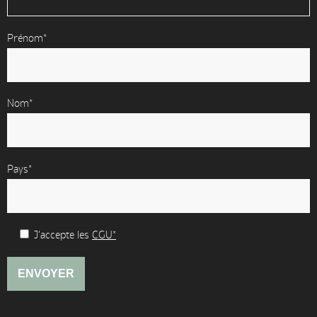
Prénom*
Nom*
Pays*
J'accepte les
CGU*