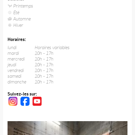
Printemps
Été
Automne
Hiver
Horaires:
lundi
Horaires variables
mardi
10h - 17h
mercredi
10h - 17h
jeudi
10h - 17h
vendredi
10h - 17h
samedi
10h - 17h
dimanche
10h - 17h
Suivez-les sur: