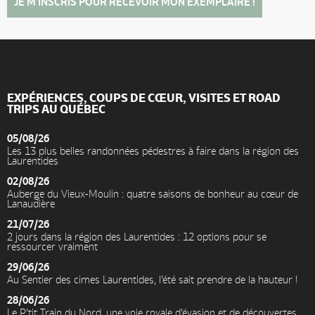
JE M'INSCRIS POUR RECEVOIR MON EXEMPLAIRE !
EXPÉRIENCES, COUPS DE CŒUR, VISITES ET ROAD
TRIPS AU QUÉBEC
05/08/26
Les 13 plus belles randonnées pédestres à faire dans la région des
Laurentides
02/08/26
Auberge du Vieux-Moulin : quatre saisons de bonheur au cœur de
Lanaudière
21/07/26
2 jours dans la région des Laurentides : 12 options pour se
ressourcer vraiment
29/06/26
Au Sentier des cimes Laurentides, l’été sait prendre de la hauteur !
28/06/26
Le P’tit Train du Nord, une voie royale d’évasion et de découvertes