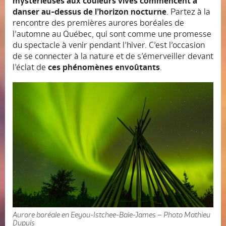
mystérieuses
aux couleurs vives commencent à
danser au-dessus de l’horizon nocturne
. Partez à la
rencontre des premières aurores boréales de
l’automne au Québec, qui sont comme une promesse
du spectacle à venir pendant l’hiver. C’est l’occasion
de se connecter à la nature et de s’émerveiller devant
l’éclat de
ces phénomènes envoûtants
.
Aurore boréale en Eeyou-Istchee-Baie-James – Photo Mathieu
Dupuis