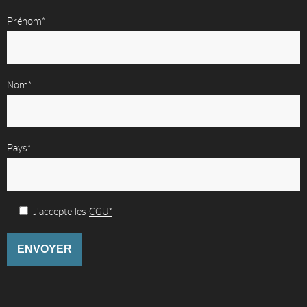
Prénom*
Nom*
Pays*
J'accepte les
CGU*