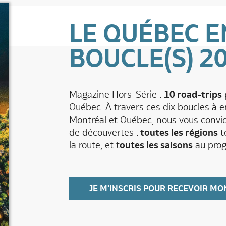
LE QUÉBEC E
BOUCLE(S) 2
Magazine Hors-Série :
10 road-trips
p
Québec. À travers ces dix boucles à 
Montréal et Québec, nous vous convio
de découvertes :
toutes les régions
t
la route, et t
outes les saisons
au pro
JE M'INSCRIS POUR RECEVOIR MO