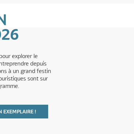
N
026
our explorer le
entreprendre depuis
ns à un grand festin
ouristiques sont sur
gramme.
N EXEMPLAIRE !