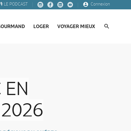
🎙️ LE PODCAST
Connexion
GOURMAND
LOGER
VOYAGER MIEUX
 EN
 2026