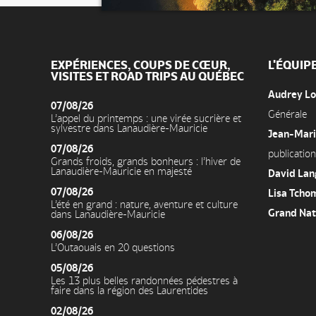
EXPÉRIENCES, COUPS DE CŒUR,
L'ÉQUIP
VISITES ET ROAD TRIPS AU QUÉBEC
Audrey L
07/08/26
Générale
L’appel du printemps : une virée sucrière et
sylvestre dans Lanaudière-Mauricie
Jean-Mari
07/08/26
publication
Grands froids, grands bonheurs : l’hiver de
Lanaudière-Mauricie en majesté
David La
07/08/26
Lisa Tcho
L’été en grand : nature, aventure et culture
Grand Nat
dans Lanaudière-Mauricie
06/08/26
L’Outaouais en 20 questions
05/08/26
Les 13 plus belles randonnées pédestres à
faire dans la région des Laurentides
02/08/26