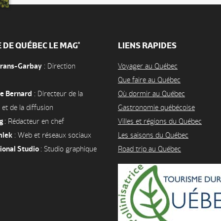
E DE QUÉBEC LE MAG'
LIENS RAPIDES
orans-Garbay
: Direction
Voyager au Québec
Que faire au Québec
e Bernard
: Directeur de la
Où dormir au Québec
 et de la diffusion
Gastronomie québécoise
ng
: Rédacteur en chef
Villes et régions du Québec
mlek
: Web et réseaux sociaux
Les saisons du Québec
ional Studio
: Studio graphique
Road trip au Québec