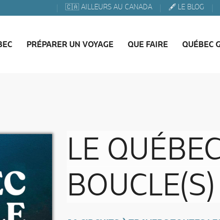
🇨🇦 AILLEURS AU CANADA
🖋️ LE BLOG
BEC
PRÉPARER UN VOYAGE
QUE FAIRE
QUÉBEC 
LE QUÉBEC
BOUCLE(S)