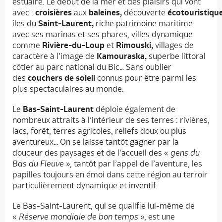
estuaire. Le début de la mer et des plaisirs qui vont
avec :
croisières
aux
baleines,
découverte
écotouristiqu
îles du
Saint-Laurent,
riche patrimoine maritime
avec ses marinas et ses phares, villes dynamique
comme
Rivière-du-Loup
et
Rimouski,
villages de
caractère à l’image de
Kamouraska,
superbe littoral
côtier au parc national du Bic… Sans oublier
des
couchers de soleil
connus pour être parmi les
plus spectaculaires au monde.
Le
Bas-Saint-Laurent
déploie également de
nombreux attraits à l’intérieur de ses terres : rivières,
lacs, forêt, terres agricoles, reliefs doux ou plus
aventureux… On se laisse tantôt gagner par la
douceur des paysages et de l’accueil des «
gens du
Bas du Fleuve
», tantôt par l’appel de l’aventure, les
papilles toujours en émoi dans cette région au terroir
particulièrement dynamique et inventif.
Le Bas-Saint-Laurent, qui se qualifie lui-même de
«
Réserve mondiale de bon temps
», est une