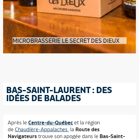
MICROBRASSERIE LE SECRET DES DIEUX
Retrouver une microbrasserie plantée au milieu de
l’une des grandes une plaques-tournantes
BAS-SAINT-LAURENT : DES
IDÉES DE BALADES
Après le
Centre-du-Québec
et la région
de
Chaudière-Appalaches
, la
Route des
Navigateurs
trouve son apogée dans le
Bas-Saint-