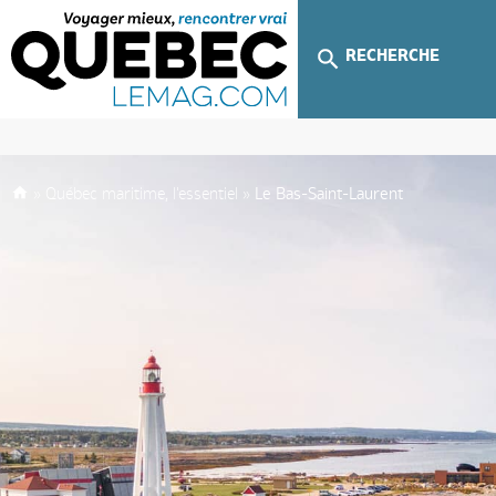
RECHERCHE
»
Québec maritime, l'essentiel
»
Le Bas-Saint-Laurent