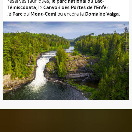
réserves fauniques,
le parc national du Lac-
Témiscouata
, le
Canyon des Portes de l’Enfer
,
le
Parc
du
Mont-Comi
ou encore le
Domaine Valga
.