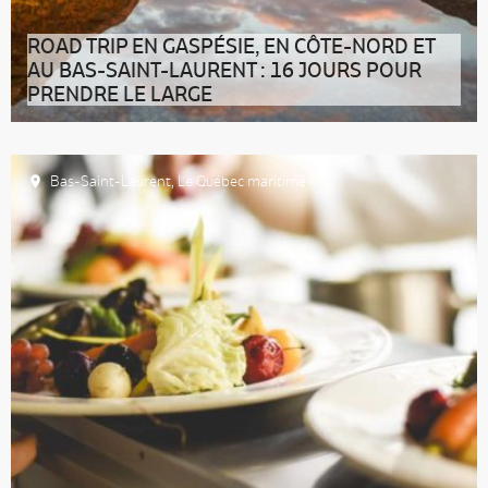
ROAD TRIP EN GASPÉSIE, EN CÔTE-NORD ET
AU BAS-SAINT-LAURENT : 16 JOURS POUR
PRENDRE LE LARGE
Vous cherchez une idée pour votre prochain road trip
au Québec ? Découvrez cet i
Bas-Saint-Laurent
,
Le Québec maritime