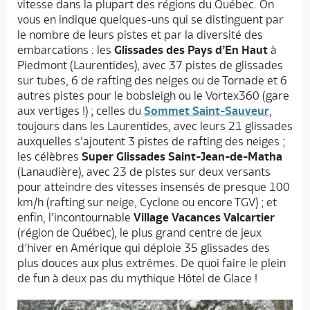
vitesse dans la plupart des régions du Québec. On
vous en indique quelques-uns qui se distinguent par
le nombre de leurs pistes et par la diversité des
embarcations : les
Glissades des Pays d’En Haut
à
Piedmont (Laurentides), avec 37 pistes de glissades
sur tubes, 6 de rafting des neiges ou de Tornade et 6
autres pistes pour le bobsleigh ou le Vortex360 (gare
aux vertiges !) ; celles du
Sommet Saint-Sauveur
,
toujours dans les Laurentides, avec leurs 21 glissades
auxquelles s’ajoutent 3 pistes de rafting des neiges ;
les célèbres
Super Glissades Saint-Jean-de-Matha
(Lanaudière), avec 23 de pistes sur deux versants
pour atteindre des vitesses insensés de presque 100
km/h (rafting sur neige, Cyclone ou encore TGV) ; et
enfin, l’incontournable
Village Vacances Valcartier
(région de Québec), le plus grand centre de jeux
d’hiver en Amérique qui déploie 35 glissades des
plus douces aux plus extrêmes. De quoi faire le plein
de fun à deux pas du mythique Hôtel de Glace !