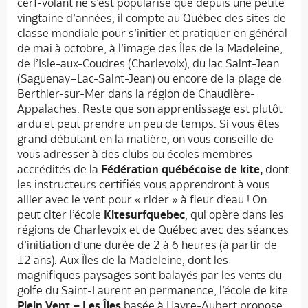
cerf-volant ne s’est popularisé que depuis une petite
vingtaine d’années, il compte au Québec des sites de
classe mondiale pour s’initier et pratiquer en général
de mai à octobre, à l’image des Îles de la Madeleine,
de l’Isle-aux-Coudres (Charlevoix), du lac Saint-Jean
(Saguenay–Lac-Saint-Jean) ou encore de la plage de
Berthier-sur-Mer dans la région de Chaudière-
Appalaches. Reste que son apprentissage est plutôt
ardu et peut prendre un peu de temps. Si vous êtes
grand débutant en la matière, on vous conseille de
vous adresser à des clubs ou écoles membres
accrédités de la
Fédération québécoise de kite,
dont
les instructeurs certifiés vous apprendront à vous
allier avec le vent pour « rider » à fleur d’eau ! On
peut citer l’école
Kitesurfquebec
, qui opère dans les
régions de Charlevoix et de Québec avec des séances
d’initiation d’une durée de 2 à 6 heures (à partir de
12 ans). Aux Îles de la Madeleine, dont les
magnifiques paysages sont balayés par les vents du
golfe du Saint-Laurent en permanence, l’école de kite
Plein Vent – Les Îles
basée à Havre-Aubert propose