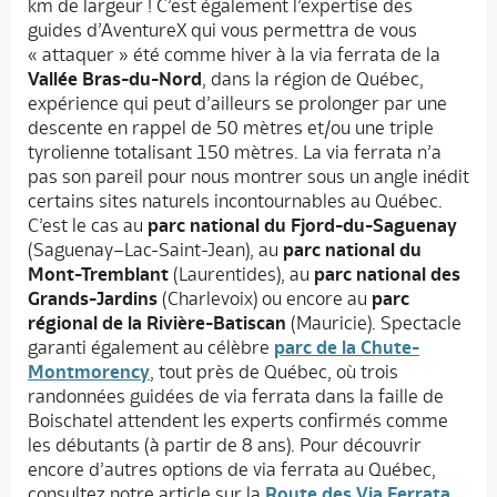
km de largeur ! C’est également l’expertise des
guides d’AventureX qui vous permettra de vous
« attaquer » été comme hiver à la via ferrata de la
Vallée Bras-du-Nord
, dans la région de Québec,
expérience qui peut d’ailleurs se prolonger par une
descente en rappel de 50 mètres et/ou une triple
tyrolienne totalisant 150 mètres. La via ferrata n’a
pas son pareil pour nous montrer sous un angle inédit
certains sites naturels incontournables au Québec.
C’est le cas au
parc national du Fjord-du-Saguenay
(Saguenay–Lac-Saint-Jean), au
parc national du
Mont-Tremblant
(Laurentides), au
parc national des
Grands-Jardins
(Charlevoix) ou encore au
parc
régional de la Rivière-Batiscan
(Mauricie). Spectacle
garanti également au célèbre
parc de la Chute-
Montmorency
, tout près de Québec, où trois
randonnées guidées de via ferrata dans la faille de
Boischatel attendent les experts confirmés comme
les débutants (à partir de 8 ans). Pour découvrir
encore d’autres options de via ferrata au Québec,
consultez notre article sur la
Route des Via Ferrata