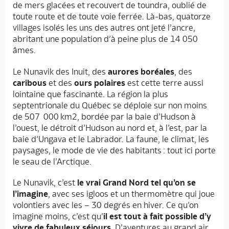
de mers glacées et recouvert de toundra, oublié de
toute route et de toute voie ferrée. Là-bas, quatorze
villages isolés les uns des autres ont jeté l’ancre,
abritant une population d’à peine plus de 14 050
âmes.
Le Nunavik des Inuit, des
aurores boréales
, des
caribous
et des
ours polaires
est cette terre aussi
lointaine que fascinante. La région la plus
septentrionale du Québec se déploie sur non moins
de 507 000 km2, bordée par la baie d’Hudson à
l’ouest, le détroit d’Hudson au nord et, à l’est, par la
baie d’Ungava et le Labrador. La faune, le climat, les
paysages, le mode de vie des habitants : tout ici porte
le seau de l’Arctique.
Le Nunavik, c’est
le vrai Grand Nord tel qu’on se
l’imagine
, avec ses igloos et un thermomètre qui joue
volontiers avec les – 30 degrés en hiver. Ce qu’on
imagine moins, c’est qu’
il est tout à fait possible d’y
vivre de fabuleux séjours
. D’aventures au grand air