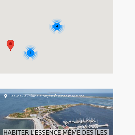
4
4
Îles-de-la-Madeleine
,
Le Québec maritime
HABITER L’ESSENCE MÊME DES ÎLES