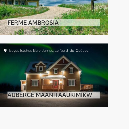
FERME AMBROSIA
Eeyou Istchee Baie-James
,
Le Nord-du-Québec
AUBERGE MAANITAAUKIMIKW