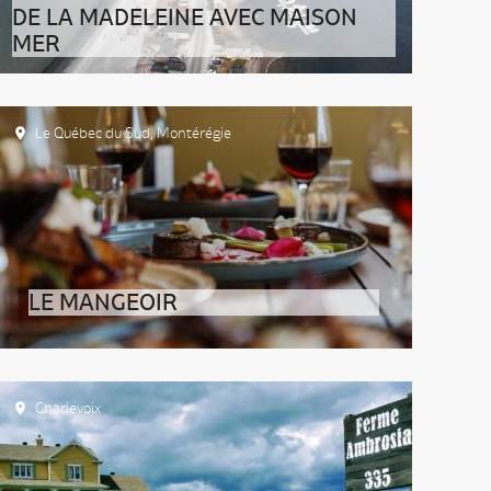
DE LA MADELEINE AVEC MAISON
MER
Le Québec du Sud
,
Montérégie
LE MANGEOIR
Charlevoix