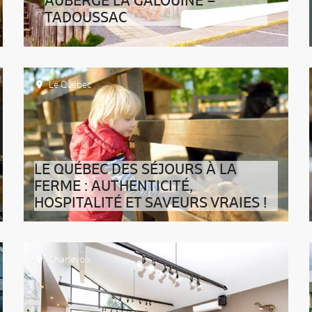
AUBERGE LA GALOUÏNE –
TADOUSSAC
Le Québec
LE QUÉBEC DES SÉJOURS À LA
FERME : AUTHENTICITÉ,
HOSPITALITÉ ET SAVEURS VRAIES !
Charlevoix