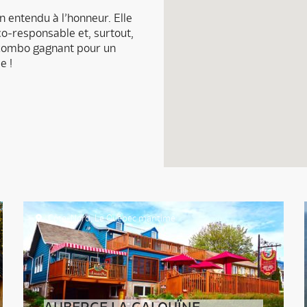
n entendu à l’honneur. Elle
co-responsable et, surtout,
n combo gagnant pour un
e !
Côte-Nord
,
Le Québec maritime