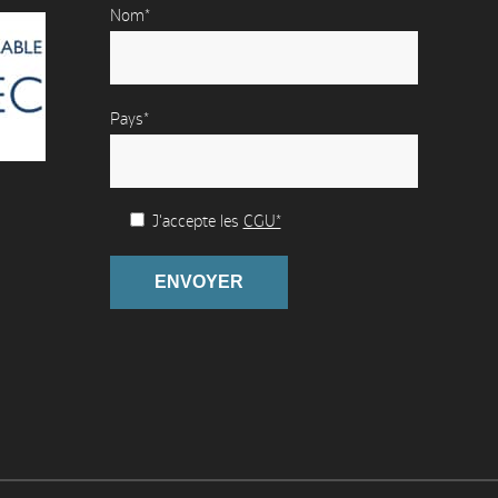
Nom*
Pays*
J'accepte les
CGU*