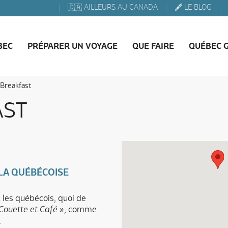
🇨🇦 AILLEURS AU CANADA
🖋️ LE BLOG
BEC
PRÉPARER UN VOYAGE
QUE FAIRE
QUÉBEC 
Breakfast
AST
 LA QUÉBÉCOISE
 les québécois, quoi de
Couette et Café »
, comme
.