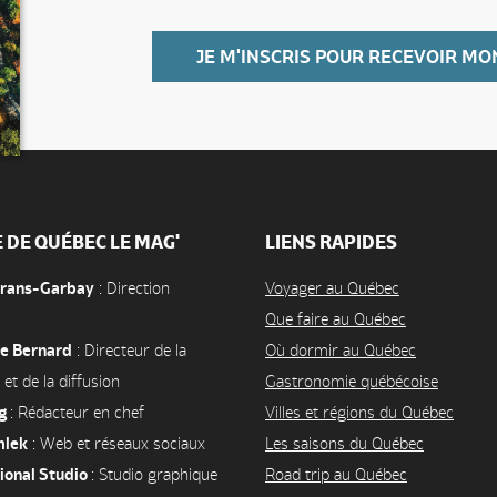
JE M'INSCRIS POUR RECEVOIR MO
E DE QUÉBEC LE MAG'
LIENS RAPIDES
orans-Garbay
: Direction
Voyager au Québec
Que faire au Québec
e Bernard
: Directeur de la
Où dormir au Québec
 et de la diffusion
Gastronomie québécoise
ng
: Rédacteur en chef
Villes et régions du Québec
mlek
: Web et réseaux sociaux
Les saisons du Québec
ional Studio
: Studio graphique
Road trip au Québec