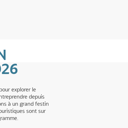
N
026
our explorer le
entreprendre depuis
ns à un grand festin
ouristiques sont sur
gramme.