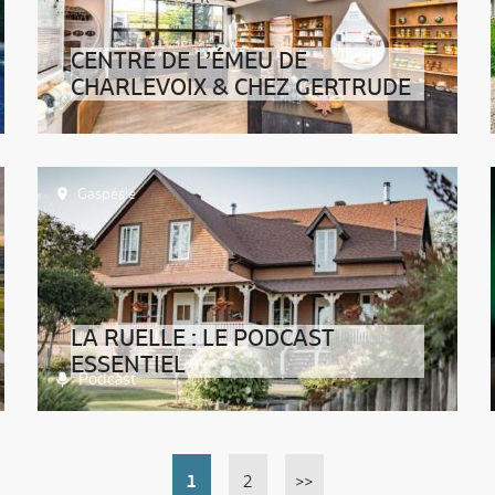
CENTRE DE L’ÉMEU DE
CHARLEVOIX & CHEZ GERTRUDE
Gaspésie
LA RUELLE : LE PODCAST
ESSENTIEL
Podcast
1
2
>>