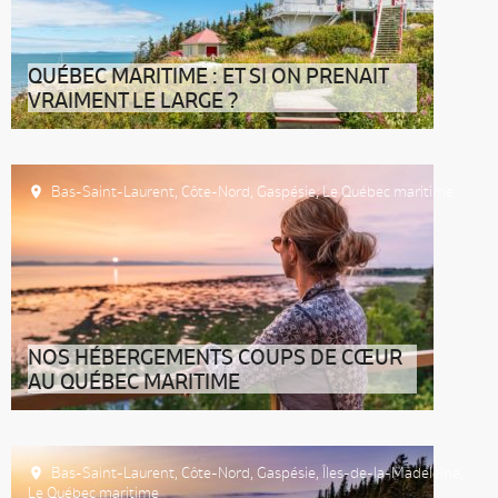
QUÉBEC MARITIME : ET SI ON PRENAIT
VRAIMENT LE LARGE ?
Bas-Saint-Laurent
,
Côte-Nord
,
Gaspésie
,
Le Québec maritime
NOS HÉBERGEMENTS COUPS DE CŒUR
AU QUÉBEC MARITIME
Bas-Saint-Laurent
,
Côte-Nord
,
Gaspésie
,
Îles-de-la-Madeleine
,
Accueil
Le Québec maritime