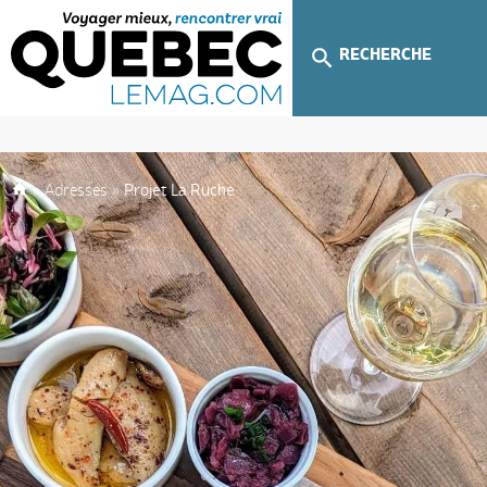
RECHERCHE
»
Adresses
»
Projet La Ruche