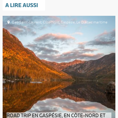
A LIRE AUSSI
Bas-Saint-Laurent
,
Côte-Nord
,
Gaspésie
,
Le Québec maritime
ROAD TRIP EN GASPÉSIE, EN CÔTE-NORD ET