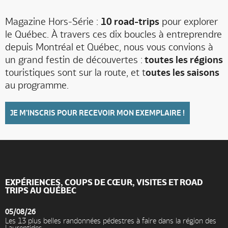
Magazine Hors-Série :
10 road-trips
pour explorer
le Québec. À travers ces dix boucles à entreprendre
depuis Montréal et Québec, nous vous convions à
un grand festin de découvertes :
toutes les régions
touristiques sont sur la route, et t
outes les saisons
au programme.
JE M'INSCRIS POUR RECEVOIR MON EXEMPLAIRE !
EXPÉRIENCES, COUPS DE CŒUR, VISITES ET ROAD
TRIPS AU QUÉBEC
05/08/26
Les 13 plus belles randonnées pédestres à faire dans la région des
Laurentides