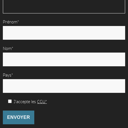
Prénom*
Nom*
Pays*
J'accepte les
CGU*