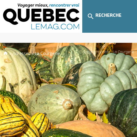
RECHERCHE
Copyright photo : La Courgerie
»
Adresses
»
La Courgerie