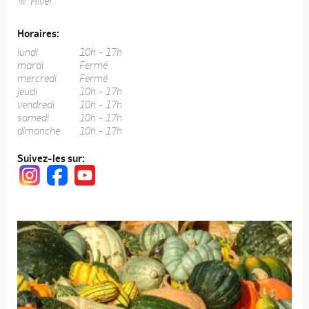
Hiver
Horaires:
lundi
10h - 17h
mardi
Fermé
mercredi
Fermé
jeudi
10h - 17h
vendredi
10h - 17h
samedi
10h - 17h
dimanche
10h - 17h
Suivez-les sur: