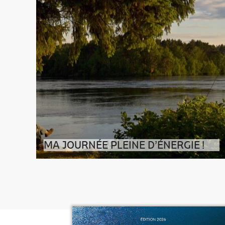
MA JOURNÉE PLEINE D’ÉNERGIE !
Cet été, je suis allé découvrir Shawinigan et sa
fameuse Cité de l’énergie, une