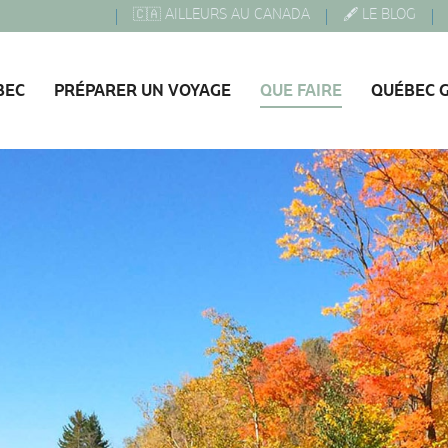
🇨🇦 AILLEURS AU CANADA
🖋️ LE BLOG
BEC
PRÉPARER UN VOYAGE
QUE FAIRE
QUÉBEC 