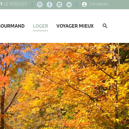
🎙️ LE PODCAST
Connexion
GOURMAND
LOGER
VOYAGER MIEUX
Copyright photo : Parc Île de Melville