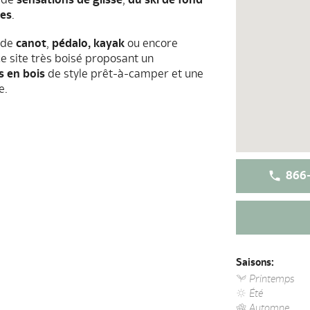
tes
.
ode
canot
,
pédalo, kayak
ou encore
ce site très boisé proposant un
s en bois
de style prêt-à-camper et une
e.
866-
Saisons:
Printemps
Été
Automne