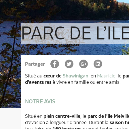
PARC DE L’IL
Partager
Situé au
cœur de
Shawinigan
, en
Mauricie
, le
par
d’aventures
à vivre en famille ou entre amis.
NOTRE AVIS
Situé en
plein centre-ville
, le
parc de l’île Melvill
d’évasion à longueur d’année. Durant la
saison h
territoire de
160 hectares
promet toutes sortes