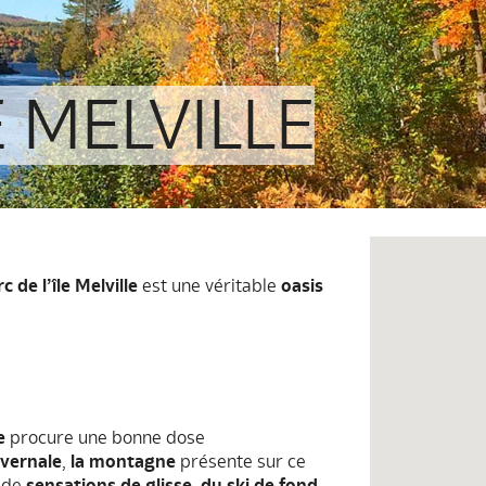
E MELVILLE
c de l’île Melville
est une véritable
oasis
e
procure une bonne dose
ivernale
,
la montagne
présente sur ce
 de
sensations de glisse
,
du ski de fond