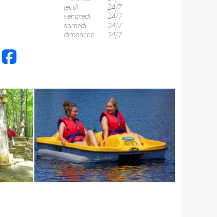
jeudi
24/7
vendredi
24/7
samedi
24/7
dimanche
24/7