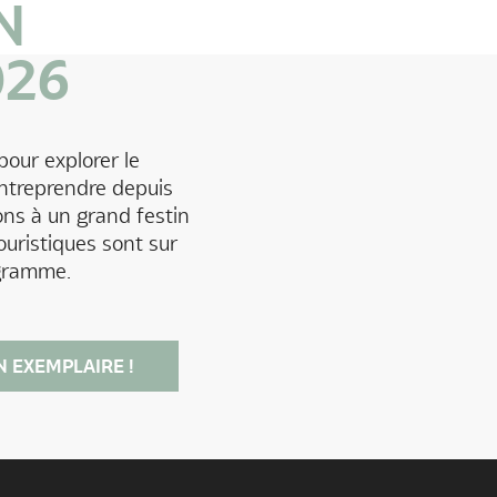
N
026
our explorer le
entreprendre depuis
ns à un grand festin
ouristiques sont sur
gramme.
N EXEMPLAIRE !