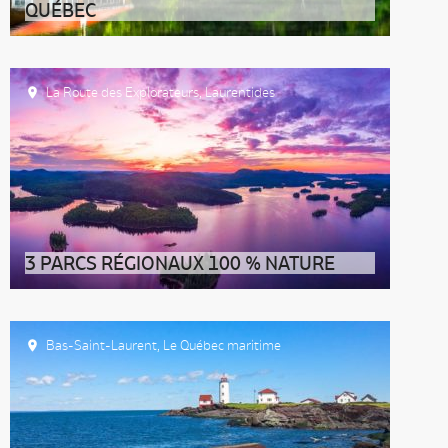
QUÉBEC
La Route des Explorateurs
,
Laurentides
3 PARCS RÉGIONAUX 100 % NATURE
Bas-Saint-Laurent
,
Le Québec maritime