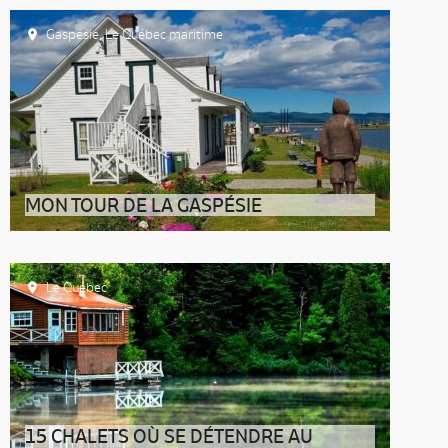
Porte d’entrée ouest du Québec maritime, le Bas-Saint-
Laurent est le témoin priv
Gaspésie
,
Le Québec maritime
MON TOUR DE LA GASPÉSIE
Le Québec
15 CHALETS OÙ SE DÉTENDRE AU