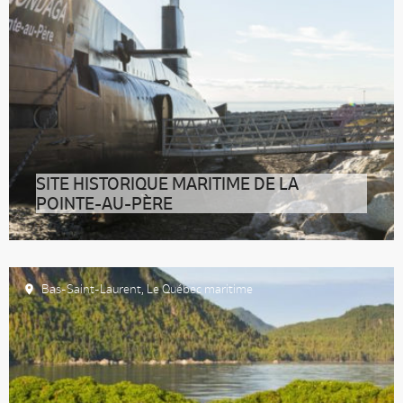
SITE HISTORIQUE MARITIME DE LA
POINTE-AU-PÈRE
Légèrement en aval du centre-ville de Rimouski, le Site
historique maritime de
Bas-Saint-Laurent
,
Le Québec maritime
Accueil