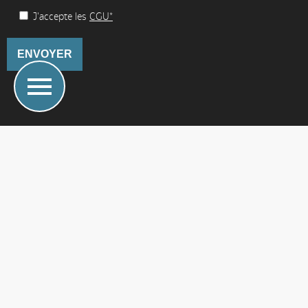
J'accepte les
CGU*
VOYAGER AU QUÉBEC
QUE FAIRE AU QUÉBEC
EXPÉRIENCES & VISITES AU QUÉBEC
LE PODCAST
ACHETER LE GUIDE QUÉBEC L’ESSENTIEL
Copyright 2018-2026 Québec le Mag –
Mentions légales
–
CGU
–
Crédits
–
Politique de Cookies