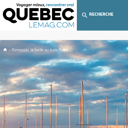
RECHERCHE
»
Rimouski, la belle au bois flotté