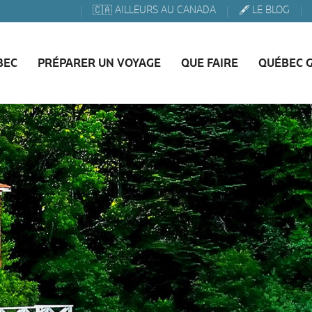
🇨🇦 AILLEURS AU CANADA
🖋️ LE BLOG
BEC
PRÉPARER UN VOYAGE
QUE FAIRE
QUÉBEC 