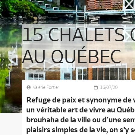
15 CHALETS
AU QUÉBEC
Valérie Fortier
16/07/20
Refuge de paix et synonyme de v
un véritable art de vivre au Que
brouhaha de la ville ou d’une se
plaisirs simples de la vie, on s’