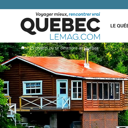
LE QUÉ
»
15 chalets où se détendre au Québec