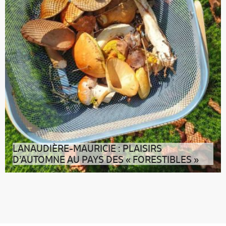
LANAUDIÈRE-MAURICIE : PLAISIRS
D’AUTOMNE AU PAYS DES « FORESTIBLES »
Escapade gourmande d’automne au Québec, en
Lanaudière et Mauricie À croque