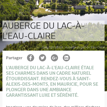
AUBERGE DU LAC-À-
L’EAU-CLAIRE
Copyright photo : Auberge du Lac-à-l’Eau-Claire
Partager
L’AUBERGE DU LAC-À-L’EAU-CLAIRE
ÉTALE
SES CHARMES DANS UN CADRE NATUREL
ÉTOURDISSANT. RENDEZ-VOUS À SAINT-
ALEXIS-DES-MONTS, EN MAURICIE, POUR SE
PLONGER DANS UNE AMBIANCE
GARANTISSANT LUXE ET SÉRÉNITÉ.