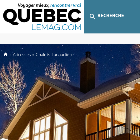
RECHERCHE
»
Adresses
»
Chalets Lanaudière