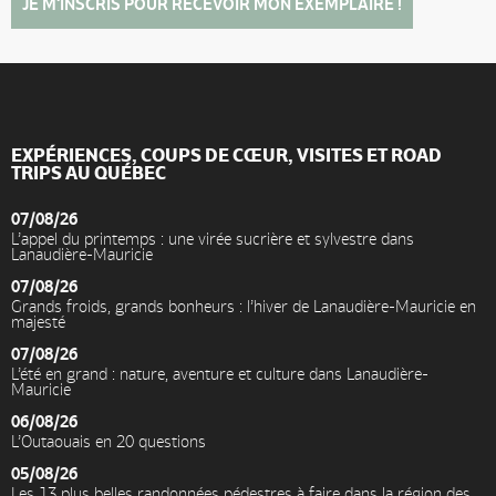
JE M'INSCRIS POUR RECEVOIR MON EXEMPLAIRE !
EXPÉRIENCES, COUPS DE CŒUR, VISITES ET ROAD
TRIPS AU QUÉBEC
07/08/26
L’appel du printemps : une virée sucrière et sylvestre dans
Lanaudière-Mauricie
07/08/26
Grands froids, grands bonheurs : l’hiver de Lanaudière-Mauricie en
majesté
07/08/26
L’été en grand : nature, aventure et culture dans Lanaudière-
Mauricie
06/08/26
L’Outaouais en 20 questions
05/08/26
Les 13 plus belles randonnées pédestres à faire dans la région des