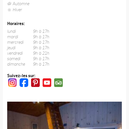
Automne
Hiver
Horaires:
lundi
9h à 17h
mardi
9h à 17h
mercredi
9h à 17h
jeudi
9h à 17h
vendredi
9h à 21h
samedi
9h à 17h
dimanche
9h à 17h
Suivez-les sur: