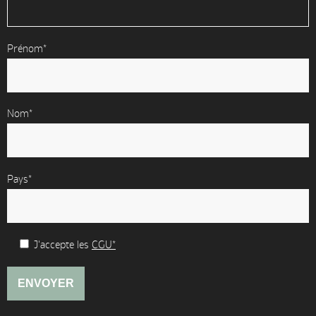
Prénom*
Nom*
Pays*
J'accepte les
CGU*