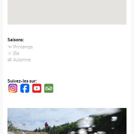
Saisons:
Printemps
Été
Automne
Suivez-les sur: