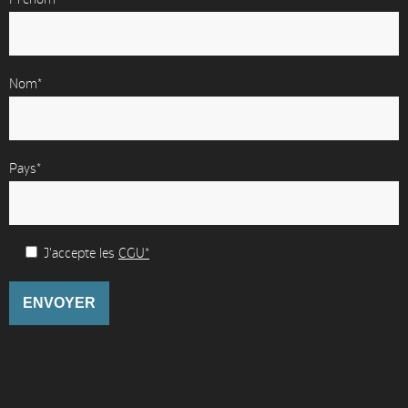
Nom*
Pays*
J'accepte les
CGU*