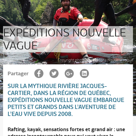
EXPÉDITIONS NOUVELLE
VAGUE
Copyright photo : Expéditions Nouvelle Vague
Partager
SUR LA MYTHIQUE RIVIÈRE JACQUES-
CARTIER, DANS LA RÉGION DE QUÉBEC,
EXPÉDITIONS NOUVELLE VAGUE
EMBARQUE
PETITS ET GRANDS DANS L’AVENTURE DE
L’EAU VIVE DEPUIS 2008.
Rafting, kayak, sensations fortes et grand air : une