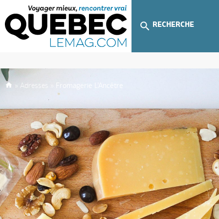
RECHERCHE
»
Adresses
»
Fromagerie L’Ancêtre