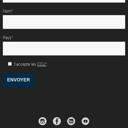
Nom*
Pays*
J'accepte les
CGU*