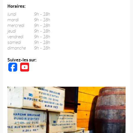
Horaires:
lundi
9h - 18h
mardi
9h - 18h
mercredi
9h - 18h
jeudi
9h - 18h
vendredi
9h - 18h
samedi
9h - 18h
dimanche
9h - 18h
Suivez-les sur: