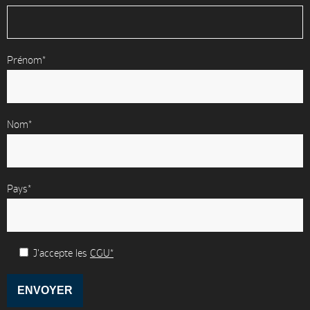
Prénom*
Nom*
Pays*
J'accepte les
CGU*