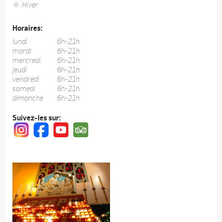
Hiver
Horaires:
lundi
6h-21h
mardi
6h-21h
mercredi
6h-21h
jeudi
6h-21h
vendredi
6h-21h
samedi
6h-21h
dimanche
6h-21h
Suivez-les sur: