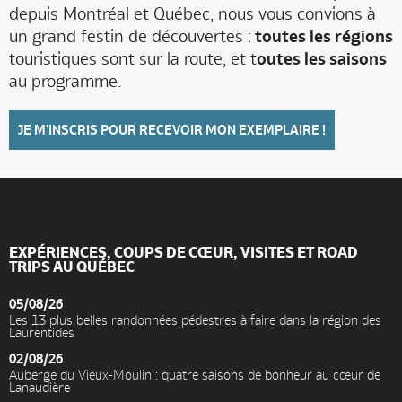
depuis Montréal et Québec, nous vous convions à
un grand festin de découvertes :
toutes les régions
touristiques sont sur la route, et t
outes les saisons
au programme.
JE M'INSCRIS POUR RECEVOIR MON EXEMPLAIRE !
EXPÉRIENCES, COUPS DE CŒUR, VISITES ET ROAD
TRIPS AU QUÉBEC
05/08/26
Les 13 plus belles randonnées pédestres à faire dans la région des
Laurentides
02/08/26
Auberge du Vieux-Moulin : quatre saisons de bonheur au cœur de
Lanaudière
Accueil