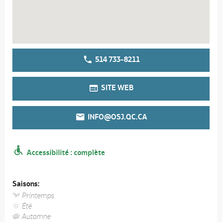
514 733-8211
SITE WEB
INFO@OSJ.QC.CA
Accessibilité : complète
Saisons:
Printemps
Été
Automne