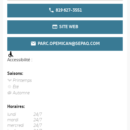
819 627-3551
SITE WEB
PARC.OPEMICAN@SEPAQ.COM
Accessibilité :
Saisons:
Printemps
Été
Automne
Horaires:
lundi
24/7
mardi
24/7
mercredi
24/7