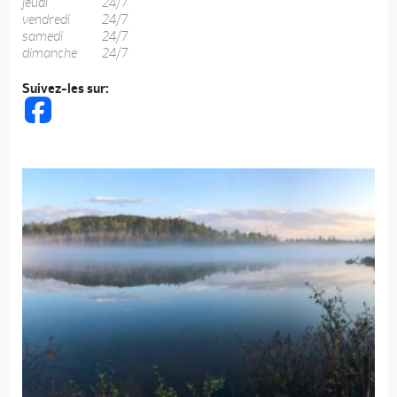
jeudi
24/7
vendredi
24/7
samedi
24/7
dimanche
24/7
Suivez-les sur: