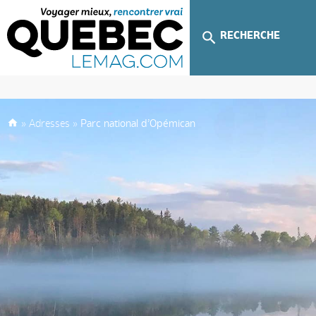
RECHERCHE
»
Adresses
»
Parc national d’Opémican