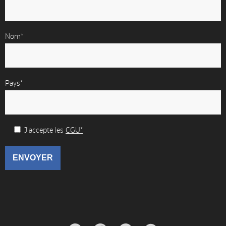
Nom*
Pays*
J'accepte les
CGU*