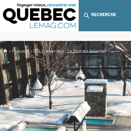
RECHERCHE
»
Podcasts
»
OTL Gouverneur : Le Podcast Essentiel