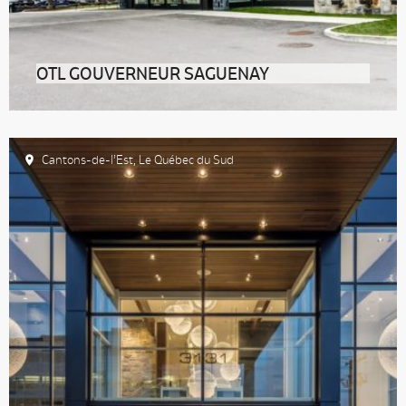
OTL GOUVERNEUR SAGUENAY
Vous cherchez un hôtel urbain haut de gamme au
Saguenay–Lac-Saint-Jean ? Rendez-vous
Cantons-de-l’Est
,
Le Québec du Sud