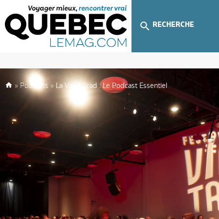
RECHERCHE
»
Podcasts
»
La Virée Trad : Le Podcast Essentiel