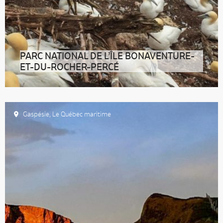
PARC NATIONAL DE L’ÎLE BONAVENTURE-
ET-DU-ROCHER-PERCÉ
À Percé, autour du célèbre rocher calcaire de 5
millions de tonnes, ce parc national
Gaspésie
,
Le Québec maritime