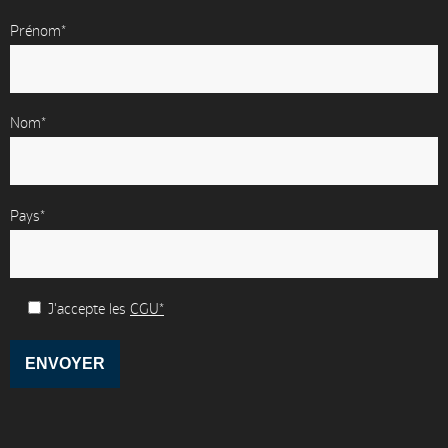
Prénom*
Nom*
Pays*
J'accepte les
CGU*