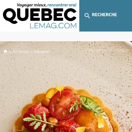
RECHERCHE
Copyright photo : Sabayon
»
Adresses
»
Sabayon