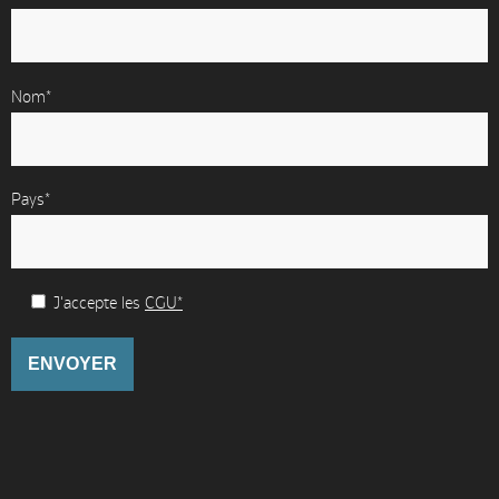
Nom*
Pays*
J'accepte les
CGU*