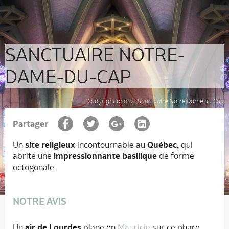
SANCTUAIRE NOTRE-
DAME-DU-CAP
Copyright photo : Sanctuaire Notre Dame du Cap
Partager
Un
site religieux
incontournable au
Québec,
qui
abrite une
impressionnante basilique
de forme
octogonale.
NOTRE AVIS
Un
air de Lourdes
plane en
Mauricie
sur ce phare