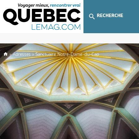
RECHERCHE
»
Adresses
»
Sanctuaire Notre-Dame-du-Cap