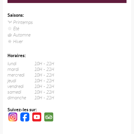
Saisons:
Printemps
Été
Automne
Hiver
Horaires:
lundi
10H - 21H
mardi
10H - 21H
mercredi
10H - 21H
jeudi
10H - 21H
vendredi
10H - 21H
samedi
10H - 21H
dimanche
10H - 21H
Suivez-les sur: