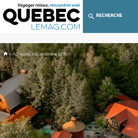
RECHERCHE
»
Adresses
»
Scandinave SPA