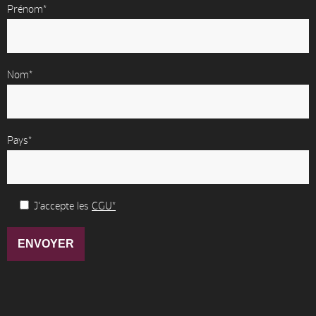
Prénom*
Nom*
Pays*
J'accepte les
CGU*