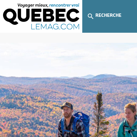
RECHERCHE
»
Laurentides
»
Que faire dans les Laurentides