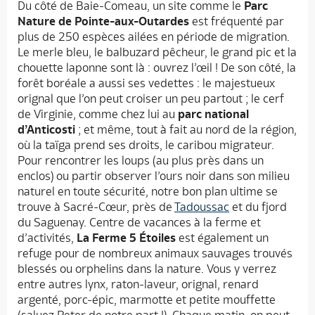
Du côté de Baie-Comeau, un site comme le
Parc
Nature de Pointe-aux-Outardes
est fréquenté par
plus de 250 espèces ailées en période de migration.
Le merle bleu, le balbuzard pêcheur, le grand pic et la
chouette laponne sont là : ouvrez l’œil ! De son côté, la
forêt boréale a aussi ses vedettes : le majestueux
orignal que l’on peut croiser un peu partout ; le cerf
de Virginie, comme chez lui au
parc national
d’Anticosti
; et même, tout à fait au nord de la région,
où la taïga prend ses droits, le caribou migrateur.
Pour rencontrer les loups (au plus près dans un
enclos) ou partir observer l’ours noir dans son milieu
naturel en toute sécurité, notre bon plan ultime se
trouve à Sacré-Cœur, près de
Tadoussac
et du fjord
du Saguenay. Centre de vacances à la ferme et
d’activités,
La Ferme 5 Étoiles
est également un
refuge pour de nombreux animaux sauvages trouvés
blessés ou orphelins dans la nature. Vous y verrez
entre autres lynx, raton-laveur, orignal, renard
argenté, porc-épic, marmotte et petite mouffette