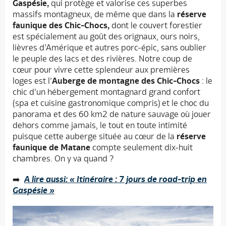
Gaspésie,
qui protège et valorise ces superbes
massifs montagneux, de même que dans la
réserve
faunique des Chic-Chocs,
dont le couvert forestier
est spécialement au goût des orignaux, ours noirs,
lièvres d’Amérique et autres porc-épic, sans oublier
le peuple des lacs et des rivières. Notre coup de
cœur pour vivre cette splendeur aux premières
loges est l’
Auberge de montagne des Chic-Chocs
: le
chic d’un hébergement montagnard grand confort
(spa et cuisine gastronomique compris) et le choc du
panorama et des 60 km
2
de nature sauvage où jouer
dehors comme jamais, le tout en toute intimité
puisque cette auberge située au cœur de la
réserve
faunique de Matane
compte seulement dix-huit
chambres. On y va quand ?
➡️
A lire aussi: « Itinéraire : 7 jours de road-trip en
Gaspésie »