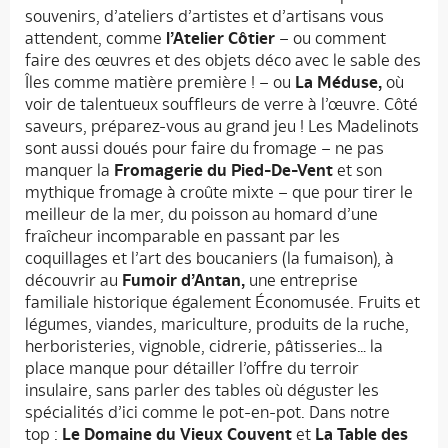
souvenirs, d’ateliers d’artistes et d’artisans vous
attendent, comme
l’Atelier Côtier
– ou comment
faire des œuvres et des objets déco avec le sable des
Îles comme matière première ! – ou
La Méduse,
où
voir de talentueux souffleurs de verre à l’œuvre. Côté
saveurs, préparez-vous au grand jeu ! Les Madelinots
sont aussi doués pour faire du fromage – ne pas
manquer la
Fromagerie du Pied-De-Vent
et son
mythique fromage à croûte mixte – que pour tirer le
meilleur de la mer, du poisson au homard d’une
fraîcheur incomparable en passant par les
coquillages et l’art des boucaniers (la fumaison), à
découvrir au
Fumoir d’Antan,
une entreprise
familiale historique également Économusée. Fruits et
légumes, viandes, mariculture, produits de la ruche,
herboristeries, vignoble, cidrerie, pâtisseries… la
place manque pour détailler l’offre du terroir
insulaire, sans parler des tables où déguster les
spécialités d’ici comme le pot-en-pot. Dans notre
top :
Le Domaine du Vieux Couvent
et
La Table des