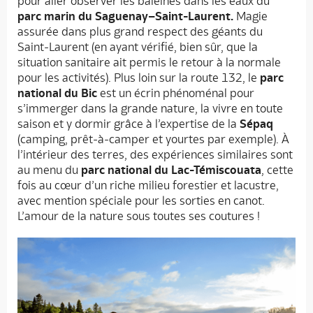
pour aller observer les baleines dans les eaux du
parc marin du Saguenay–Saint-Laurent.
Magie
assurée dans plus grand respect des géants du
Saint-Laurent (en ayant vérifié, bien sûr, que la
situation sanitaire ait permis le retour à la normale
pour les activités). Plus loin sur la route 132, le
parc
national du Bic
est un écrin phénoménal pour
s’immerger dans la grande nature, la vivre en toute
saison et y dormir grâce à l’expertise de la
Sépaq
(camping, prêt-à-camper et yourtes par exemple). À
l’intérieur des terres, des expériences similaires sont
au menu du
parc national du Lac-Témiscouata
, cette
fois au cœur d’un riche milieu forestier et lacustre,
avec mention spéciale pour les sorties en canot.
L’amour de la nature sous toutes ses coutures !