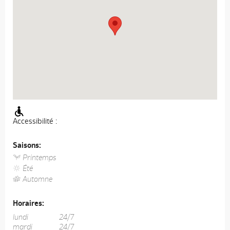
Accessibilité :
Saisons:
Printemps
Été
Automne
Horaires:
lundi
24/7
mardi
24/7