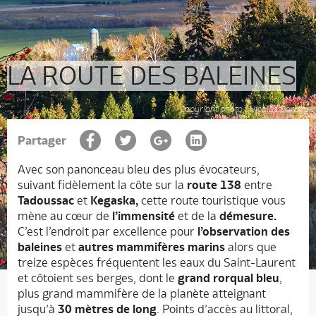
LA ROUTE DES BALEINES
Copyright photo : Nicolas Garbay
Partager
Avec son panonceau bleu des plus évocateurs,
suivant fidèlement la côte sur la
route 138
entre
Tadoussac
et
Kegaska,
cette route touristique vous
mène au cœur de
l’immensité
et de la
démesure.
C’est l’endroit par excellence pour
l’observation des
baleines
et
autres mammifères marins
alors que
treize espèces fréquentent les eaux du Saint-Laurent
et côtoient ses berges, dont le
grand rorqual bleu
,
plus grand mammifère de la planète atteignant
jusqu’à
30 mètres de long
. Points d’accès au littoral,