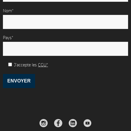
Nom*
Pays*
J'accepte les
CGU*