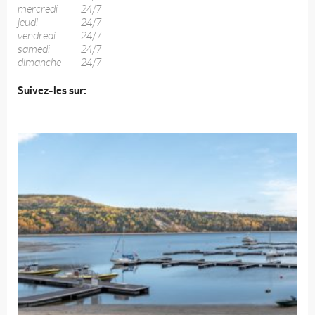
mercredi
24/7
jeudi
24/7
vendredi
24/7
samedi
24/7
dimanche
24/7
Suivez-les sur: