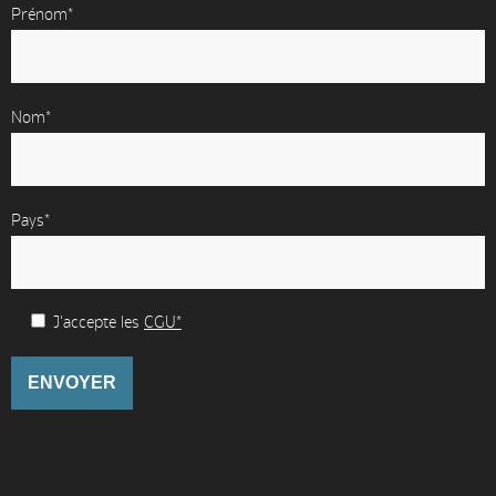
Prénom*
Nom*
Pays*
J'accepte les
CGU*