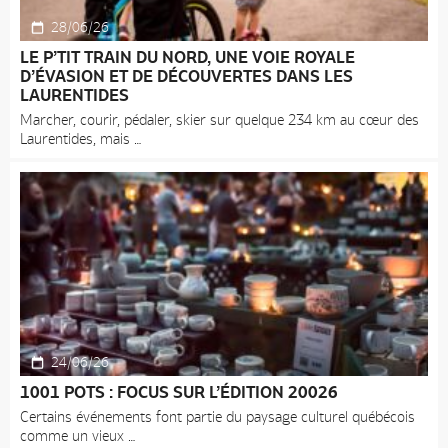
28/06/26
LE P’TIT TRAIN DU NORD, UNE VOIE ROYALE
D’ÉVASION ET DE DÉCOUVERTES DANS LES
LAURENTIDES
Marcher, courir, pédaler, skier sur quelque 234 km au cœur des
Laurentides, mais
24/06/26
1001 POTS : FOCUS SUR L’ÉDITION 20026
Certains événements font partie du paysage culturel québécois
comme un vieux
Accueil