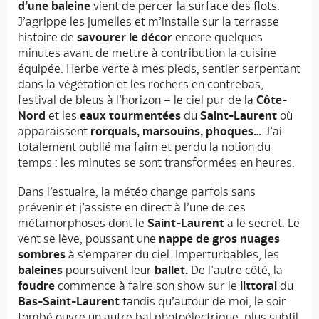
d’une baleine
vient de percer la surface des flots.
J’agrippe les jumelles et m’installe sur la terrasse
histoire de
savourer le décor
encore quelques
minutes avant de mettre à contribution la cuisine
équipée. Herbe verte à mes pieds, sentier serpentant
dans la végétation et les rochers en contrebas,
festival de bleus à l’horizon – le ciel pur de la
Côte-
Nord
et les
eaux tourmentées
du
Saint-Laurent
où
apparaissent
rorquals, marsouins, phoques…
J’ai
totalement oublié ma faim et perdu la notion du
temps : les minutes se sont transformées en heures.
Dans l’estuaire, la météo change parfois sans
prévenir et j’assiste en direct à l’une de ces
métamorphoses dont le
Saint-Laurent
a le secret. Le
vent se lève, poussant une
nappe de gros nuages
sombres
à s’emparer du ciel. Imperturbables, les
baleines
poursuivent leur
ballet.
De l’autre côté, la
foudre
commence à faire son show sur le
littoral
du
Bas-Saint-Laurent
tandis qu’autour de moi, le soir
tombé ouvre un autre bal photoélectrique, plus subtil