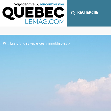
RECHERCHE
»
Essipit : des vacances « innubliables »