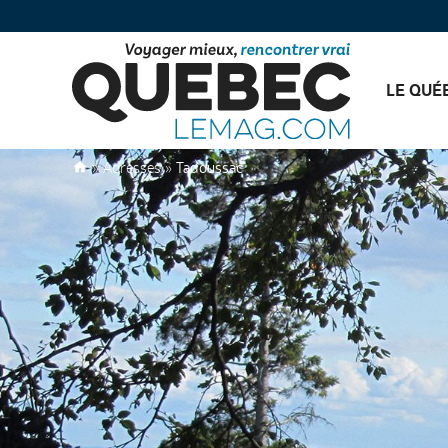
LE QUÉ
»
Adresses
»
Tadoussac