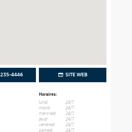
235-4446
SITE WEB
Horaires:
lundi
24/7
mardi
24/7
mercredi
24/7
jeudi
24/7
vendredi
24/7
samedi
24/7