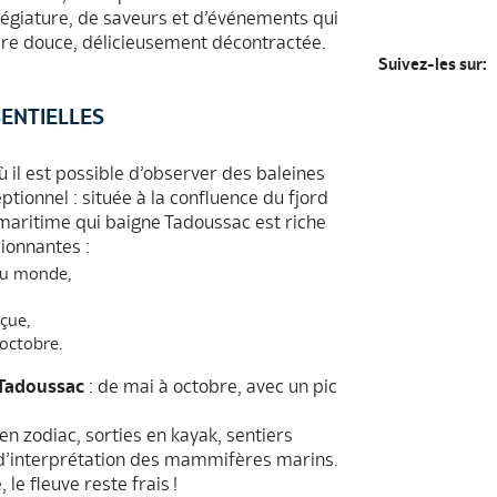
légiature, de saveurs et d’événements qui
ère douce, délicieusement décontractée.
Suivez-les sur:
SENTIELLES
il est possible d’observer des baleines
tionnel : située à la confluence du fjord
 maritime qui baigne Tadoussac est riche
ionnantes :
au monde,
rçue,
 octobre.
 Tadoussac
: de mai à octobre, avec un pic
en zodiac, sorties en kayak, sentiers
e d’interprétation des mammifères marins.
e fleuve reste frais !