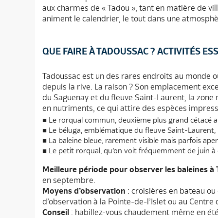
aux charmes de « Tadou », tant en matière de vil
animent le calendrier, le tout dans une atmosph
QUE FAIRE À TADOUSSAC ? ACTIVITÉS ES
Tadoussac est un des rares endroits au monde où 
depuis la rive. La raison ? Son emplacement excep
du Saguenay et du fleuve Saint-Laurent, la zone
en nutriments, ce qui attire des espèces impress
Le rorqual commun, deuxième plus grand cétacé 
Le béluga, emblématique du fleuve Saint-Laurent,
La baleine bleue, rarement visible mais parfois ape
Le petit rorqual, qu’on voit fréquemment de juin à
Meilleure période pour observer les baleines à
en septembre.
Moyens d’observation
: croisières en bateau ou 
d’observation à la Pointe-de-l’Islet ou au Centr
Conseil
: habillez-vous chaudement même en été, l