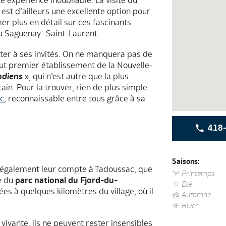
te expérience inoubliable. La visite du
st d’ailleurs une excellente option pour
er plus en détail sur ces fascinants
du Saguenay–Saint-Laurent.
nter à ses invités. On ne manquera pas de
out premier établissement de la Nouvelle-
ndiens
», qui n
’est autre que la plus
in. Pour la trouver, rien de plus simple :
c
, reconnaissable entre tous grâce à sa
418-
Saisons:
 également leur compte à Tadoussac, que
Printemps
e du
parc national du Fjord-du-
Été
s à quelques kilomètres du village, où il
Automne
Hiver
ivante, ils ne peuvent rester insensibles