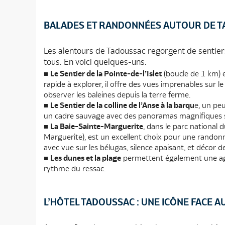
BALADES ET RANDONNÉES AUTOUR DE 
Les alentours de Tadoussac regorgent de sentier
tous. En voici quelques-uns.
Le Sentier de la Pointe-de-l’Islet
(boucle de 1 km) e
rapide à explorer, il offre des vues imprenables sur le
observer les baleines depuis la terre ferme.
Le Sentier de la colline de l’Anse à la barqu
e, un pe
un cadre sauvage avec des panoramas magnifiques s
La Baie-Sainte-Marguerite
, dans le parc national
Marguerite), est un excellent choix pour une randon
avec vue sur les bélugas, silence apaisant, et décor de
Les dunes et la plage
permettent également une agré
rythme du ressac.
L’HÔTEL TADOUSSAC : UNE ICÔNE FACE A