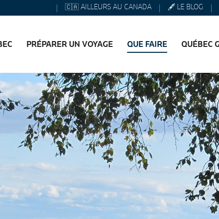
🇨🇦 AILLEURS AU CANADA
🖋️ LE BLOG
BEC
PRÉPARER UN VOYAGE
QUE FAIRE
QUÉBEC 