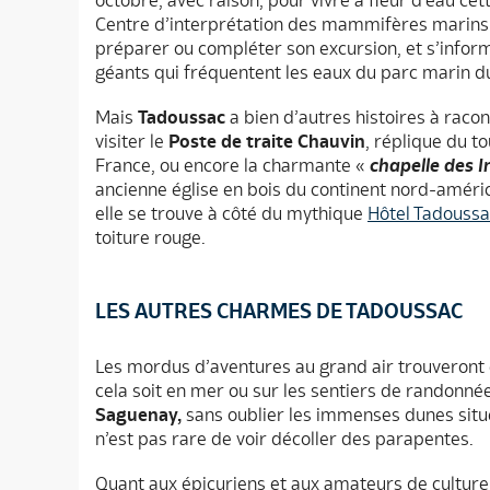
octobre, avec raison, pour vivre à fleur d’eau cet
Centre d’interprétation des mammifères marins e
préparer ou compléter son excursion, et s’inform
géants qui fréquentent les eaux du parc marin 
Mais
Tadoussac
a bien d’autres histoires à raco
visiter le
Poste de traite Chauvin
, réplique du t
France, ou encore la charmante «
chapelle des I
ancienne église en bois du continent nord-américa
elle se trouve à côté du mythique
Hôtel Tadoussa
toiture rouge.
LES AUTRES CHARMES DE TADOUSSAC
Les mordus d’aventures au grand air trouveront
cela soit en mer ou sur les sentiers de randonné
Saguenay,
sans oublier les immenses dunes située
n’est pas rare de voir décoller des parapentes.
Quant aux épicuriens et aux amateurs de culture v