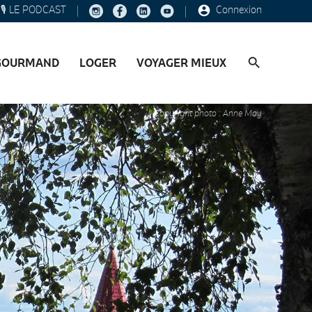
🎙️ LE PODCAST
Connexion
GOURMAND
LOGER
VOYAGER MIEUX
Copyright photo : Anne Moy