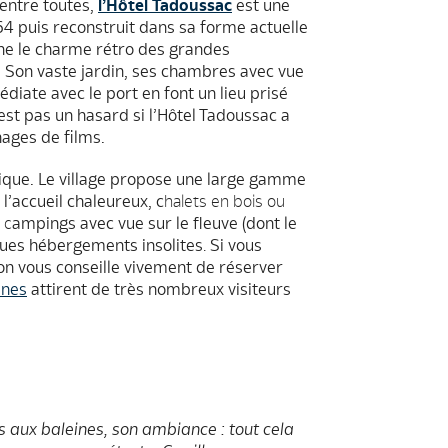
entre toutes,
l’Hôtel Tadoussac
est une
64 puis reconstruit dans sa forme actuelle
ne le charme rétro des grandes
. Son vaste jardin, ses chambres avec vue
diate avec le port en font un lieu prisé
est pas un hasard si l’Hôtel Tadoussac a
ages de films.
hique. Le village propose une large gamme
’accueil chaleureux, c
halets en bois ou
 c
ampings avec vue sur le fleuve (dont le
ues hébergements insolites
.
Si vous
 on vous conseille vivement de réserver
ines
attirent de très nombreux visiteurs
s aux baleines, son ambiance : tout cela