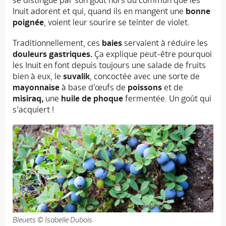
se distingue par son goût hors du commun que les
Inuit adorent et qui, quand ils en mangent une
bonne
poignée
, voient leur sourire se teinter de violet.
Traditionnellement, ces
baies
servaient à réduire les
douleurs gastriques.
Ça explique peut-être pourquoi
les Inuit en font depuis toujours une salade de fruits
bien à eux, le
suvalik
, concoctée avec une sorte de
mayonnaise
à base d’œufs de
poissons
et de
misiraq,
une
huile de phoque
fermentée. Un goût qui
s’acquiert !
Bleuets © Isabelle Dubois