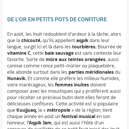
DE L’OR EN PETITS POTS DE CONFITURE
En août, les Inuit redoublent d’ardeur à la tâche, alors
que la
chicouté,
qu’ils appellent
aqpik
dans leur
langue, surgit ici et là dans les
tourbières.
Bourrée de
vitamine C
, cette
baie sauvage
est sans conteste leur
favorite. Sorte de
mûre aux teintes orangées
, aussi
connue comme ronce petit-mûrier ou plaquebière,
elle abonde surtout dans les
parties méridionales
du
Nunavik.
Et comme elle préfère les milieux humides,
voire marécageux, les
femmes inuites
doivent
composer avec les moustiques qui y prolifèrent aussi
pour récolter ce précieux butin dont elles feront de
délicieuses confitures. Cette activité est si populaire
que
Kuujjuaq,
la «
métropole
» de la région, tient
chaque année en août un
festival musical
en son
honneur, l
’Aqpik Jam
, qui est aussi l’hôte d’un