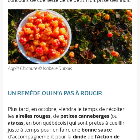
concours de cueillette de ce petit fruit prisé des Inuit.
Aqpiit Chicouté © Isabelle Dubois
UN REMÈDE QUI N’A PAS À ROUGIR
Plus tard, en octobre, viendra le temps de récolter
les
airelles rouges
, de
petites canneberges
(ou
atacas,
en bon québécois) qui sont prêtes à cueillir
juste à temps pour en faire une
bonne sauce
d’accompagnement pour la
dinde
de
l’Action de