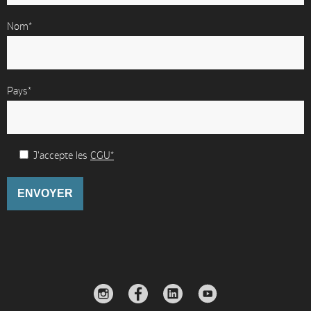
Nom*
Pays*
J'accepte les
CGU*