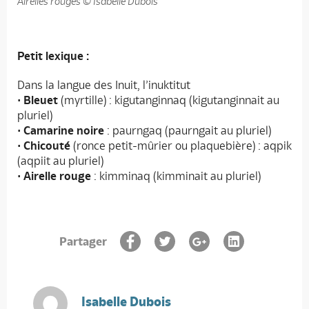
Airelles rouges © Isabelle Dubois
Petit lexique :
Dans la langue des Inuit, l’inuktitut
•
Bleuet
(myrtille) : kigutanginnaq (kigutanginnait au
pluriel)
•
Camarine noire
: paurngaq (paurngait au pluriel)
•
Chicouté
(ronce petit-mûrier ou plaquebière) : aqpik
(aqpiit au pluriel)
•
Airelle rouge
: kimminaq (kimminait au pluriel)
Partager
Isabelle Dubois