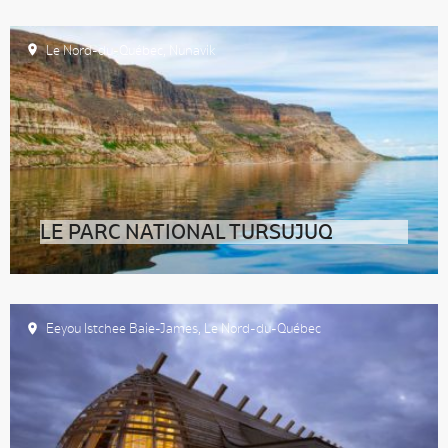
Le Nord-du-Québec
,
Nunavik
LE PARC NATIONAL TURSUJUQ
Eeyou Istchee Baie-James
,
Le Nord-du-Québec