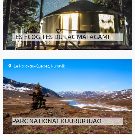
LES ÉCOGÎTES DU LAC MATAGAMI
Le Nord-du-Québec
,
Nunavik
PARC NATIONAL KUURURJUAQ