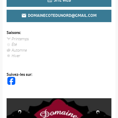
SITE WEB
DOMAINECOTEDUNORD@GMAIL.COM
Saisons:
Printemps
Été
Automne
Hiver
Suivez-les sur: