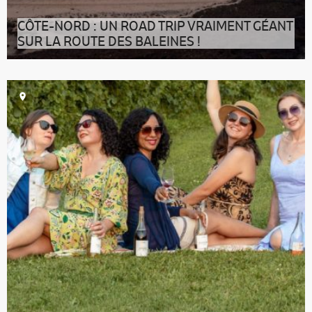
CÔTE-NORD : UN ROAD TRIP VRAIMENT GÉANT
SUR LA ROUTE DES BALEINES !
Envoûtante, l’immense Côte-Nord épouse le Saint-
Laurent sur quelque 1 250 km. On