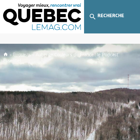
RECHERCHE
»
Podcasts
»
Auberge Couleurs de France : le Podcast
Essentiel