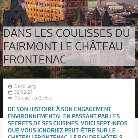
DANS LES COULISSES DU
FAIRMONT LE CHÂTEAU
FRONTENAC
David Lang
01/02/24
Où loger au Québec
DE SON HISTOIRE À SON ENGAGEMENT
ENVIRONNEMENTAL EN PASSANT PAR LES
SECRETS DE SES CUISINES, VOICI SEPT INFOS
QUE VOUS IGNORIEZ PEUT-ÊTRE SUR LE
CHATEAU FRONTENAC, LE ROI DES HÔTELS