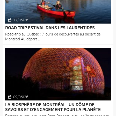
17/06/26
ROAD TRIP ESTIVAL DANS LES LAURENTIDES
Road-trip au Québec : 7 jours de découvertes au départ de
Montréal Au départ
09/06/26
LA BIOSPHÈRE DE MONTRÉAL : UN DÔME DE
SAVOIRS ET D’ENGAGEMENT POUR LA PLANÈTE
Perchée au cœur du parc Jean-Drapeau, sur une île baignée par