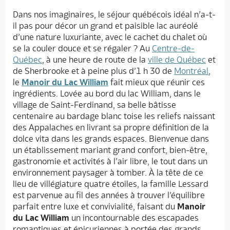
Dans nos imaginaires, le séjour québécois idéal n’a-t-
il pas pour décor un grand et paisible lac auréolé
d’une nature luxuriante, avec le cachet du chalet où
se la couler douce et se régaler ? Au
Centre-de-
Québec
, à une heure de route de la
ville de Québec
et
de Sherbrooke et à peine plus d’1 h 30 de
Montréal
,
le
Manoir du Lac William
fait mieux que réunir ces
ingrédients. Lovée au bord du lac William, dans le
village de Saint-Ferdinand, sa belle bâtisse
centenaire au bardage blanc toise les reliefs naissant
des Appalaches en livrant sa propre définition de la
dolce vita dans les grands espaces. Bienvenue dans
un établissement mariant grand confort, bien-être,
gastronomie et activités à l’air libre, le tout dans un
environnement paysager à tomber. À la tête de ce
lieu de villégiature quatre étoiles, la famille Lessard
est parvenue au fil des années à trouver l’équilibre
parfait entre luxe et convivialité, faisant du
Manoir
du Lac William
un incontournable des escapades
romantiques et épicuriennes à portée des grands