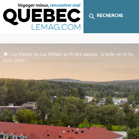
RECHERCHE
»
Le Manoir du Lac William au fil des saisons : la belle vie et les
bons plans !