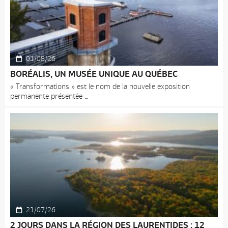
01/08/26
BORÉALIS, UN MUSÉE UNIQUE AU QUÉBEC
« Transformations » est le nom de la nouvelle exposition
permanente présentée
21/07/26
2 JOURS DANS LA RÉGION DES LAURENTIDES : 12