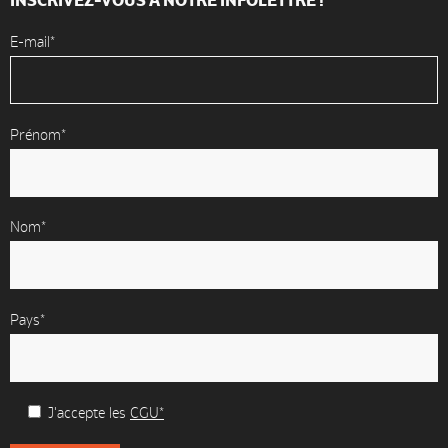
E-mail*
Prénom*
Nom*
Pays*
J'accepte les
CGU*