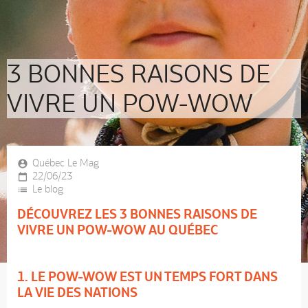
3 BONNES RAISONS DE
VIVRE UN POW-WOW
Québec Le Mag
22/06/23
Le blog
DÉCOUVREZ LES 3 BONNES RAISONS DE
VIVRE UN POW-WOW AU QUÉBEC
1. LE POW-WOW EST UN TEMPS FORT DANS
LA VIE DES NATIONS