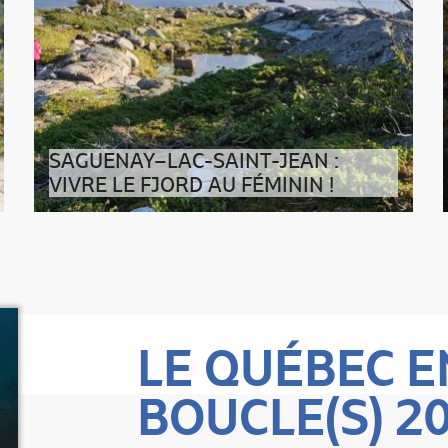
SAGUENAY–LAC-SAINT-JEAN :
VIVRE LE FJORD AU FÉMININ !
Au fjord du Saguenay, le leadership au féminin
coule de source ! Une affaire d’h
LE QUÉBEC E
BOUCLE(S) 2