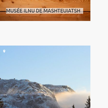
MUSÉE ILNU DE MASHTEUIATSH
Aux abords du lac Saint-Jean, la riche et longue
histoire des Pekuakamiulnuatsh,