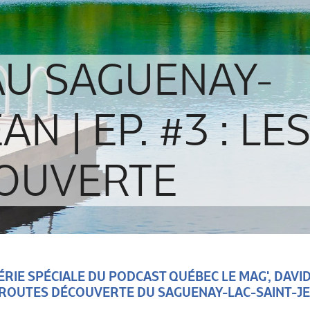
AU SAGUENAY-
N | EP. #3 : LE
OUVERTE
ÉRIE SPÉCIALE DU PODCAST QUÉBEC LE MAG', DAVI
 ROUTES DÉCOUVERTE DU SAGUENAY-LAC-SAINT-J