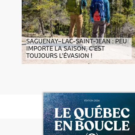
SAGUENAY–LAC-SAINT-JEAN : PEU
IMPORTE LA SAISON, C’EST
TOUJOURS L’ÉVASION !
Cap sur le Saguenay–Lac-Saint-Jean, au royaume
des grands espaces Avec sa superf