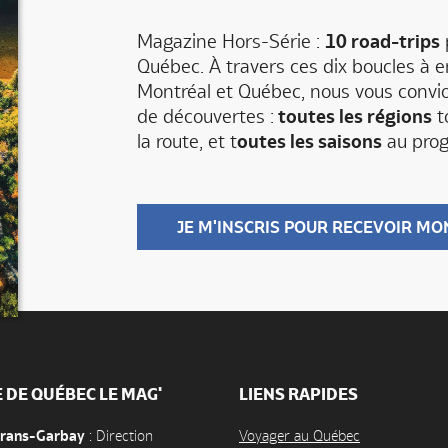
Magazine Hors-Série :
10 road-trips
p
Québec. À travers ces dix boucles à 
Montréal et Québec, nous vous convio
de découvertes :
toutes les régions
t
la route, et t
outes les saisons
au pro
JE M'INSCRIS POUR RECEVOIR MO
E DE QUÉBEC LE MAG'
LIENS RAPIDES
orans-Garbay
: Direction
Voyager au Québec