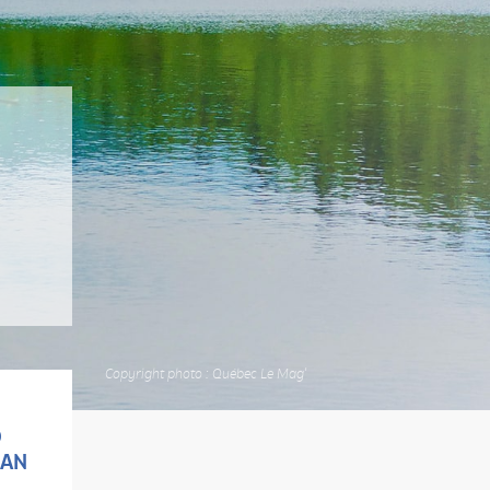
S
Copyright photo : Québec Le Mag'
D
EAN