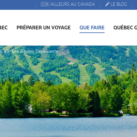
🇨🇦 AILLEURS AU CANADA
🖋️ LE BLOG
BEC
PRÉPARER UN VOYAGE
QUE FAIRE
QUÉBEC 
p. #3 : Les Routes Découverte