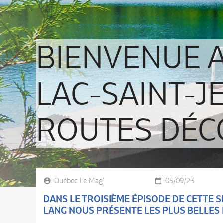
BIENVENUE 
LAC-SAINT-JEA
ROUTES DÉC
Québec Le Mag'
05/09/23
DANS LE TROISIÈME ÉPISODE DE CETTE S
LANG NOUS PRÉSENTE LES PLUS BELLES