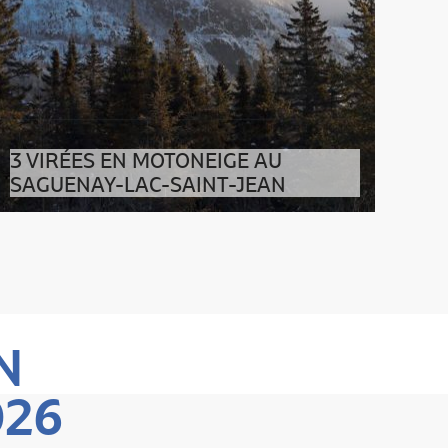
3 VIRÉES EN MOTONEIGE AU
SAGUENAY-LAC-SAINT-JEAN
La motoneige, un incontournable de votre hiver
au Québec ! LE TOUR DU LAC SAINT-
N
026