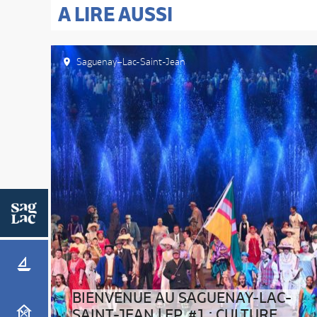
A LIRE AUSSI
Saguenay–Lac-Saint-Jean
BIENVENUE AU SAGUENAY-LAC-
SAINT-JEAN | EP. #1 : CULTURE,