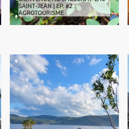
SAINT-JEAN | EP. #2 :
AGROTOURISME
Podcast
>> Cliquez ici pour lire la transcription du
podcastOn ne vous l’a jamais