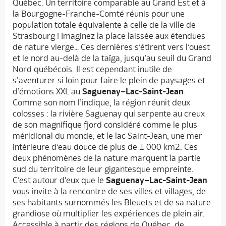
Québec. Un territoire comparable au Grand Est et à
la Bourgogne-Franche-Comté réunis pour une
population totale équivalente à celle de la ville de
Strasbourg ! Imaginez la place laissée aux étendues
de nature vierge… Ces dernières s’étirent vers l’ouest
et le nord au-delà de la taïga, jusqu’au seuil du Grand
Nord québécois. Il est cependant inutile de
s’aventurer si loin pour faire le plein de paysages et
d’émotions XXL au
Saguenay–Lac-Saint-Jean
.
Comme son nom l’indique, la région réunit deux
colosses : la rivière Saguenay qui serpente au creux
de son magnifique fjord considéré comme le plus
méridional du monde, et le lac Saint-Jean, une mer
intérieure d’eau douce de plus de 1 000 km2. Ces
deux phénomènes de la nature marquent la partie
sud du territoire de leur gigantesque empreinte.
C’est autour d’eux que le
Saguenay–Lac-Saint-Jean
vous invite à la rencontre de ses villes et villages, de
ses habitants surnommés les Bleuets et de sa nature
grandiose où multiplier les expériences de plein air.
Accessible à partir des régions de Québec, de