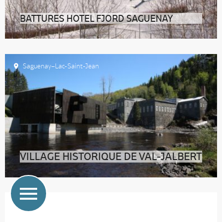
BATTURES HOTEL FJORD SAGUENAY
En plein coeur du Fjord du Saguenay, Battures Hotel
Fjord Saguenay est un hôtel
Saguenay–Lac-Saint-Jean
VILLAGE HISTORIQUE DE VAL-JALBERT
Saguenay–Lac-Saint-Jean