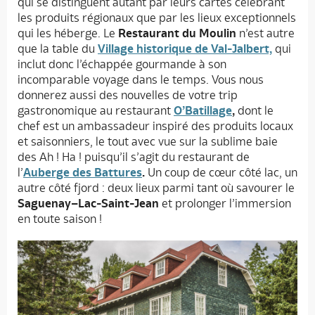
qui se distinguent autant par leurs cartes célébrant
les produits régionaux que par les lieux exceptionnels
qui les héberge. Le
Restaurant du Moulin
n’est autre
que la table du
Village historique de Val-Jalbert,
qui
inclut donc l’échappée gourmande à son
incomparable voyage dans le temps. Vous nous
donnerez aussi des nouvelles de votre trip
gastronomique au restaurant
O’Batillage
,
dont le
chef est un ambassadeur inspiré des produits locaux
et saisonniers, le tout avec vue sur la sublime baie
des Ah ! Ha ! puisqu’il s’agit du restaurant de
l’
Auberge des Battures
.
Un coup de cœur côté lac, un
autre côté fjord : deux lieux parmi tant où savourer le
Saguenay–Lac-Saint-Jean
et prolonger l’immersion
en toute saison !