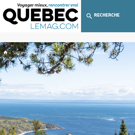
RECHERCHE
»
Saguenay–Lac-Saint-Jean : peu importe la saison, c’est
toujours l’évasion !