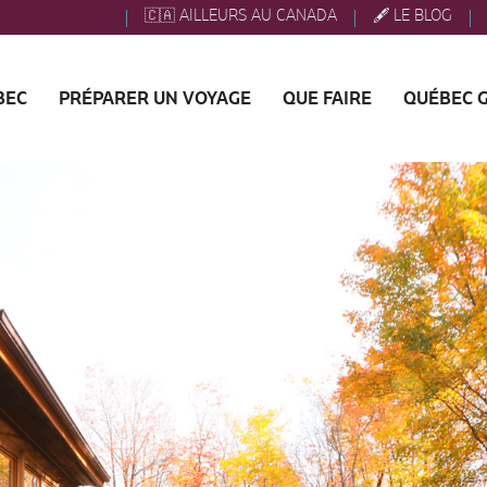
🇨🇦 AILLEURS AU CANADA
🖋️ LE BLOG
BEC
PRÉPARER UN VOYAGE
QUE FAIRE
QUÉBEC 