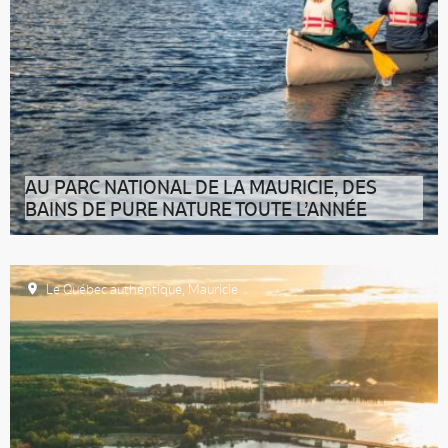
AU PARC NATIONAL DE LA MAURICIE, DES
BAINS DE PURE NATURE TOUTE L’ANNÉE
Il est l’un des joyaux verts de Lanaudière-Mauricie.
Depuis plus de 50 ans, le p
Le Québec authentique
,
Mauricie