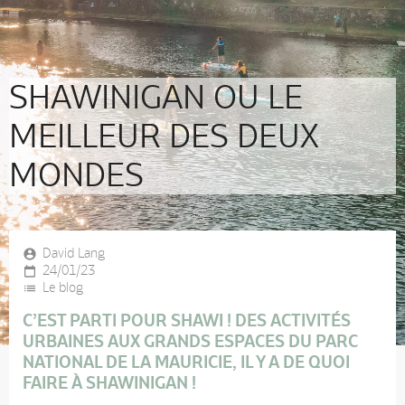
SHAWINIGAN OU LE
MEILLEUR DES DEUX
MONDES
David Lang
24/01/23
Le blog
C’EST PARTI POUR SHAWI ! DES ACTIVITÉS
URBAINES AUX GRANDS ESPACES DU PARC
NATIONAL DE LA MAURICIE, IL Y A DE QUOI
FAIRE À SHAWINIGAN !