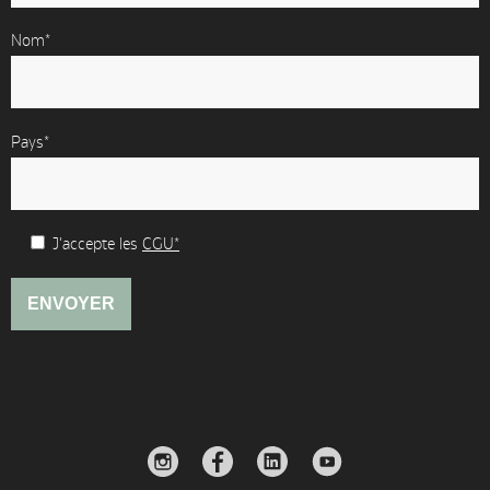
Nom*
Pays*
J'accepte les
CGU*