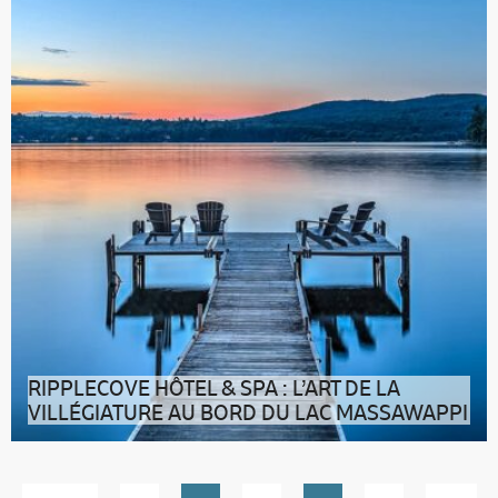
RIPPLECOVE HÔTEL & SPA : L’ART DE LA
VILLÉGIATURE AU BORD DU LAC MASSAWAPPI
Au cœur de la bucolique région des Cantons-de-l’Est, là
Pagination
des
où les collines se miren