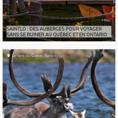
SAINTLO : DES AUBERGES POUR VOYAGER
SANS SE RUINER AU QUÉBEC ET EN ONTARIO
Le collectif Saintlo rassemble cinq auberges de
jeunesse uniques, offrant aux vo
Le Nord-du-Québec
,
Nunavik