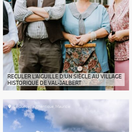
RECULER L’AIGUILLE D’UN SIÈCLE AU VILLAGE
HISTORIQUE DE VAL-JALBERT
Attrait phare du Saguenay–Lac-Saint-Jean, le Village
historique de Val-Jalbert t
Le Québec authentique
,
Mauricie