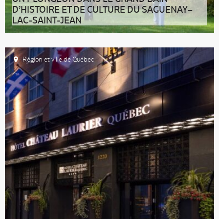
D’HISTOIRE ET DE CULTURE DU SAGUENAY–
LAC-SAINT-JEAN
Si ses espaces naturels démesurés fascinent, n’oublions
pas que le Saguenay–Lac-
Région et ville de Québec